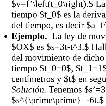
$v=f’\left(t_0\right).$ La
tiempo $t_0$ es la deriv
del tiempo, es decir $a=f
Ejemplo.
La ley de movi
$OX$ es $s=3t-t^3.$ Halla
del movimiento de dicho 
tiempo $t_0=0$, $t_1=1$
centímetros y $t$ en seg
Solución.
Tenemos $s’=3
$s^{\prime\prime}=-6t.$ 