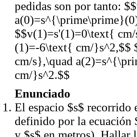
pedidas son por tanto: $
a(0)=s^{\prime\prime}(0
$$v(1)=s'(1)=0\text{ cm/
(1)=-6\text{ cm/}s^2,$$ 
cm/s},\quad a(2)=s^{\pr
cm/}s^2.$$
Enunciado
El espacio $s$ recorrido 
definido por la ecuación 
y $s$ en metros). Hallar