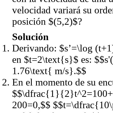
velocidad variará su ord
posición $(5,2)$?
Solución
Derivando: $s’=\log (t+1
en $t=2\text{s}$ es: $$s
1.76\text{ m/s}.$$
En el momento de su encu
$$\dfrac{1}{2}t^2=100+5
200=0,$$ $$t=\dfrac{10