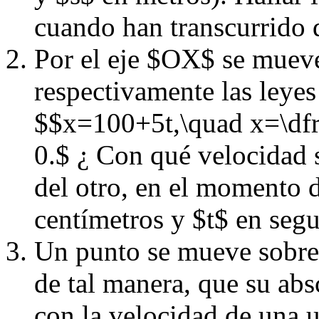
cuando han transcurrido 
Por el eje $OX$ se muev
respectivamente las leye
$$x=100+5t,\quad x=\dfr
0.$ ¿ Con qué velocidad s
del otro, en el momento 
centímetros y $t$ en seg
Un punto se mueve sobre
de tal manera, que su ab
con la velocidad de una 