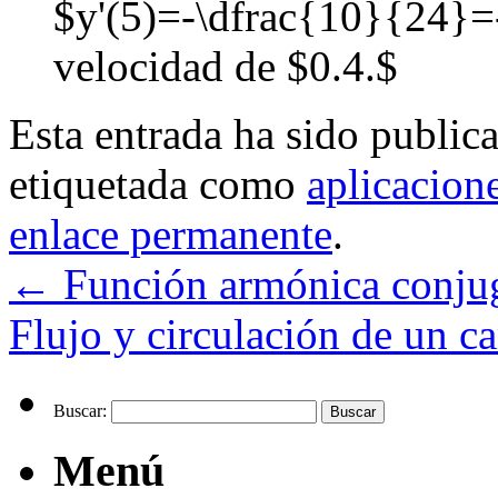
$y'(5)=-\dfrac{10}{24}=-
velocidad de $0.4.$
Esta entrada ha sido public
etiquetada como
aplicacion
enlace permanente
.
←
Función armónica conju
Flujo y circulación de un 
Buscar:
Menú