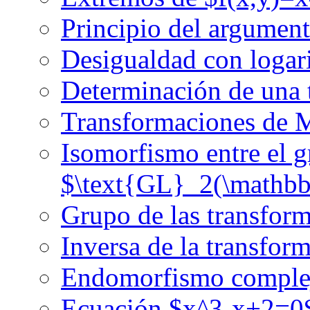
Principio del argumen
Desigualdad con logar
Determinación de una 
Transformaciones de 
Isomorfismo entre el 
$\text{GL}_2(\mathb
Grupo de las transfor
Inversa de la transfo
Endomorfismo complej
Ecuación $x^3-x+2=0$