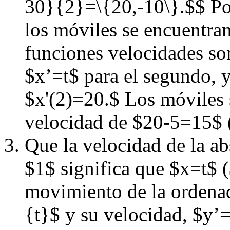
30}{2}=\{20,-10\}.$$ Por
los móviles se encuentran
funciones velocidades so
$x’=t$ para el segundo, 
$x'(2)=20.$ Los móviles s
velocidad de $20-5=15$ 
Que la velocidad de la ab
$1$ significa que $x=t$ (
movimiento de la ordenad
{t}$ y su velocidad, $y’